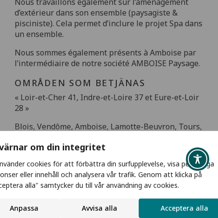
Nous travaillons également sur l’aménagement
d’extérieur dans son ensemble (paysagiste &
pisciniste). Cela permet d’inclure le projet Spa dans
un ensemble.
Nous sommes également présents à Amboise par
l’intermédiaire de notre société AMBOISE Paysage.
OMRÅDEN SOM BETJÄNAS
« Loir-et-Cher 41, Indre-et-Loire 37 et Eure-et-Loir
28 »
Blois, Vendôme, Amboise, Lamotte-Beuvron, Tours,
La Ferté-Bernard, Amboise, Romoranthin-
 värnar om din integritet
Lanthenay, Chenonceau, Chaumont-sur-Loire, Le
Controis-en-Sologne, Mer, Saint-Calais, Morée,
använder cookies för att förbättra din surfupplevelse, visa personliga
Chenonceau, Bonneval, Le Mans, Châteaudun,
onser eller innehåll och analysera vår trafik. Genom att klicka på
Brou, Beaugency, Salbris, Montlouis-sur-Loire,
ceptera alla" samtycker du till vår användning av cookies.
Rochecorbon, Lamotte-Beuvron, Vernou-en-
sologne, Semblancay, Château-Renault.
Anpassa
Avvisa alla
Acceptera alla