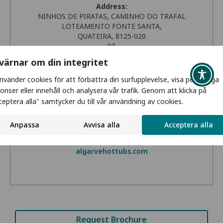
Address:
NINHOS DE PIRATAS, CAMINHO DO TRAFAL
LOTEAMENTO FONTE SANTA,
QUATEIRA, 8125-020
PT
Get Directions
 värnar om din integritet
använder cookies för att förbättra din surfupplevelse, visa personliga
Phone:
onser eller innehåll och analysera vår trafik. Genom att klicka på
+351912356287
ceptera alla" samtycker du till vår användning av cookies.
Email:
nfo@algarvehottubs.com
Anpassa
Avvisa alla
Acceptera alla
Website:
algarvehottubs.com
Request Brochure