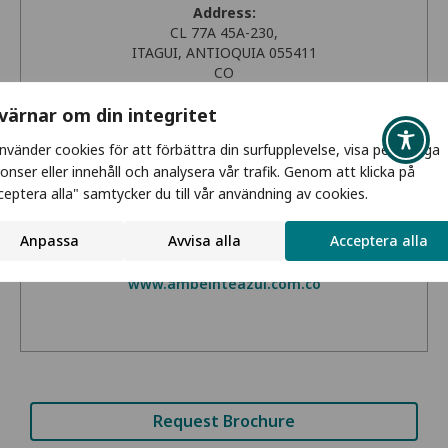
Address:
CL 77A 45A-230,
ITAGUI, ANTIOQUIA 055411
CO
Get Directions
 värnar om din integritet
Phone:
använder cookies för att förbättra din surfupplevelse, visa personliga
+011 574 444 2433
onser eller innehåll och analysera vår trafik. Genom att klicka på
ceptera alla" samtycker du till vår användning av cookies.
Email:
gerencia@ambienteazul.com.co
Anpassa
Avvisa alla
Acceptera alla
Website:
www.ambeinteazul.com.co
Request Brochure