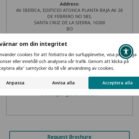
Address:
AV. IBERICA, EDIFICIO ATOHCA PLANTA BAJA AV. 26
DE FEBRERO NO 583,
SANTA CRUZ DE LA SIERRA, 10260
BO
Get Directions
 värnar om din integritet
Phone:
använder cookies för att förbättra din surfupplevelse, visa personliga
+591 3 355 1001
onser eller innehåll och analysera vår trafik. Genom att klicka på
ceptera alla" samtycker du till vår användning av cookies.
Email:
informaciones@aqua-garden.com.bo
Anpassa
Avvisa alla
Acceptera alla
Website:
www.aqua-garden.com.bo
Request Brochure