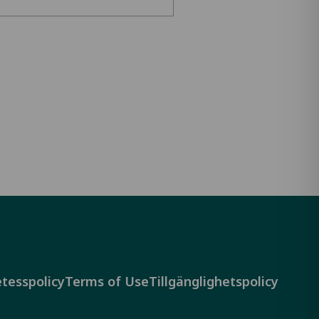
tesspolicy
Terms of Use
Tillgänglighetspolicy