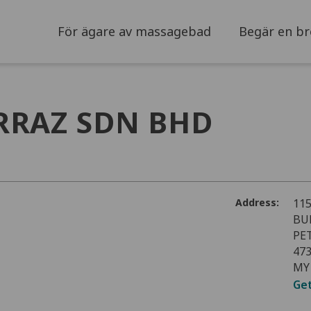
För ägare av massagebad
Begär en br
RRAZ SDN BHD
Address:
11
BU
PE
47
MY
Get