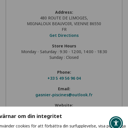
Address:
480 ROUTE DE LIMOGES,
MIGNALOUX BEAUVOIR, VIENNE 86550
FR
Get Directions
Store Hours
Monday - Saturday : 9:30 - 12:00, 14:00 - 18:30
Sunday : Closed
Phone:
+33 5 49 56 96 04
Email:
gasnier-piscines@outlook.fr
Website:
www.esprit-piscine.fr/-GASNIER-PISCINES-
 värnar om din integritet
TRADITION-VIENNE-.html
använder cookies för att förbättra din surfupplevelse, visa personliga