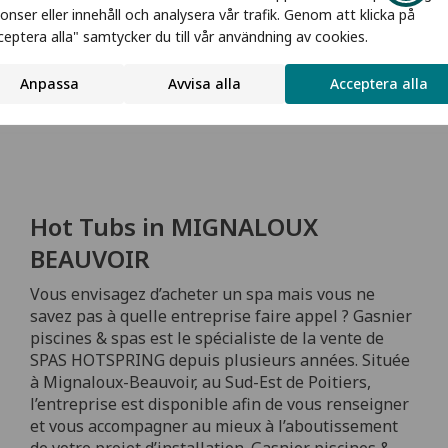
onser eller innehåll och analysera vår trafik. Genom att klicka på
ceptera alla" samtycker du till vår användning av cookies.
Anpassa
Avvisa alla
Acceptera alla
Request Brochure
Hot Tubs in MIGNALOUX
BEAUVOIR
Vous envisagez d’acheter un spa mais vous ne
savez pas à quelle entreprise faire appel ? Gasnier
piscines & spas est le spécialiste de la vente de
SPAS HOTSPRING depuis plusieurs années. Située
à Mignaloux-Beauvoir, au Sud-Est de Poitiers,
l’entreprise est disponible afin de vous renseigner
et vous accompagner au mieux à l’aboutissement
de votre projet d’installation. Gasnier piscines &