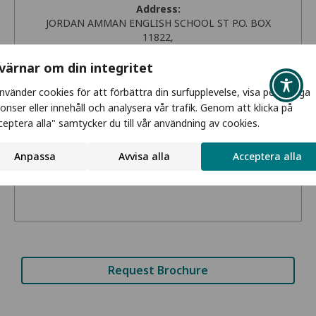
Address:
JORDAN AMMAN ENGLISH SCHOOL ST P.O. BOX
11822,
AMMAN, XO
JO
 värnar om din integritet
Get Directions
använder cookies för att förbättra din surfupplevelse, visa personliga
onser eller innehåll och analysera vår trafik. Genom att klicka på
Phone:
ceptera alla" samtycker du till vår användning av cookies.
+962 552 0284
Anpassa
Avvisa alla
Acceptera alla
Email:
basil.marji@wanadoo.jo
Request Brochure