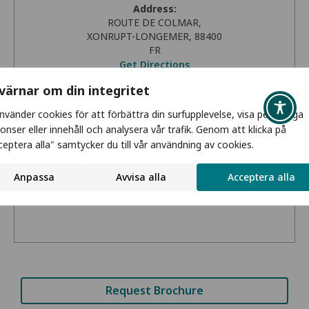
Address:
ROUTE DE COLMAR,
XONRUPT-LONGEMER, 88400
FR
Get Directions
 värnar om din integritet
Phone:
använder cookies för att förbättra din surfupplevelse, visa personliga
+33 3 80 51 1170
onser eller innehåll och analysera vår trafik. Genom att klicka på
Email:
ceptera alla" samtycker du till vår användning av cookies.
contact@spas-wellness.fr
Anpassa
Avvisa alla
Acceptera alla
Website:
www.spas-wellness.fr
Request Brochure