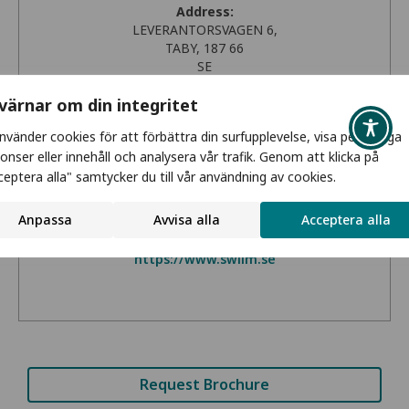
Address:
LEVERANTORSVAGEN 6,
TABY, 187 66
SE
Get Directions
 värnar om din integritet
Phone:
använder cookies för att förbättra din surfupplevelse, visa personliga
+468146640
onser eller innehåll och analysera vår trafik. Genom att klicka på
ceptera alla" samtycker du till vår användning av cookies.
Email:
charlie@swiim.se
Anpassa
Avvisa alla
Acceptera alla
Website:
https://www.swiim.se
Request Brochure